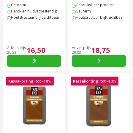
4.3 van 5 sterren score op Trustpilot
3.8 van 5 sterren score op 
Geurarm
Gebruiksklaar product
Hand- en huidvetbestendig
Geurarm
Houtstructuur blijft zichtbaar
Houtstructuur blijft zichtbaar
Adviesprijs:
16,
50
Adviesprijs:
18,
75
20,
53
29,
03
Kassakorting: tot -10%
Kassakorting: tot -10%