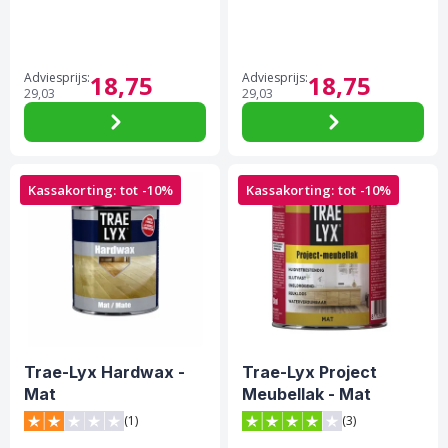
Adviesprijs:
18,
75
Adviesprijs:
18,
75
29,
03
29,
03
Kassakorting: tot -10%
Kassakorting: tot -10%
Trae-Lyx Hardwax -
Trae-Lyx Project
Mat
Meubellak - Mat
(1)
(3)
2 van 5 sterren score op Trustpilot
4 van 5 sterren score op Tr