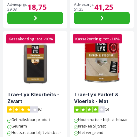
Adviesprijs:
18,
75
Adviesprijs:
41,
25
29,
03
51,
25
Kassakorting: tot -10%
Kassakorting: tot -10%
Trae-Lyx Kleurbeits -
Trae-Lyx Parket &
Zwart
Vloerlak - Mat
(6)
(5)
3.7 van 5 sterren score op Trustpilot
4 van 5 sterren score op Tr
Gebruiksklaar product
Houtstructuur blijft zichtbaar
Geurarm
Kras- en Slijtvast
Houtstructuur blijft zichtbaar
Niet vergelend