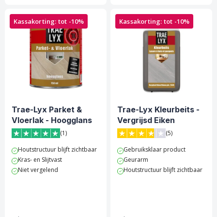
Kassakorting: tot -10%
Kassakorting: tot -10%
Trae-Lyx Parket &
Trae-Lyx Kleurbeits -
Vloerlak - Hoogglans
Vergrijsd Eiken
(1)
(5)
5 van 5 sterren score op Trustpilot
3.8 van 5 sterren score op 
Houtstructuur blijft zichtbaar
Gebruiksklaar product
Kras- en Slijtvast
Geurarm
Niet vergelend
Houtstructuur blijft zichtbaar