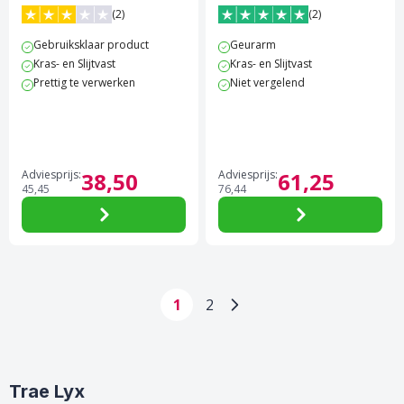
Zijdeglans
(2)
(2)
3 van 5 sterren score op Trustpilot
5 van 5 sterren score op Tr
Gebruiksklaar product
Geurarm
Kras- en Slijtvast
Kras- en Slijtvast
Prettig te verwerken
Niet vergelend
Adviesprijs:
38,
50
Adviesprijs:
61,
25
45,
45
76,
44
1
2
Pagina
Pagina
Trae Lyx