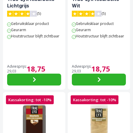
Lichtgrijs
Wit
(5)
(5)
3.8 van 5 sterren score op Trustpilot
3.8 van 5 sterren score op 
Gebruiksklaar product
Gebruiksklaar product
Geurarm
Geurarm
Houtstructuur blijft zichtbaar
Houtstructuur blijft zichtbaar
Adviesprijs:
18,
75
Adviesprijs:
18,
75
29,
03
29,
03
Kassakorting: tot -10%
Kassakorting: tot -10%