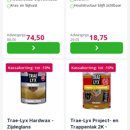
Kras- en Slijtvast
Houtstructuur blijft zichtbaar
Adviesprijs:
74,
50
Adviesprijs:
18,
75
88,
00
29,
03
Kassakorting: tot -10%
Kassakorting: tot -10%
Trae-Lyx Hardwax -
Trae-Lyx Project- en
Zijdeglans
Trappenlak 2K -