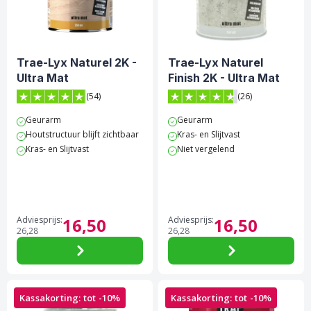
Schakel- & Systeemverf
Gereedschappen
Betonverf & Vloercoating
Afdekken
Trae-Lyx Naturel 2K -
Trae-Lyx Naturel
Metaalverf
Beschermen
Ultra Mat
Finish 2K - Ultra Mat
Voorstrijkmiddel
Ontvetten & Reinigen
(54)
(26)
4.9 van 5 sterren score op Trustpilot
4.7 van 5 sterren score op 
Geurarm
Geurarm
Spuitbussen
Glasweefsel & Lijm
Houtstructuur blijft zichtbaar
Kras- en Slijtvast
Kras- en Slijtvast
Niet vergelend
Kleuren
Kleurenwaaiers & Kleurtesters
Outlet
Overige Producten
Hobby & creatief
Adviesprijs:
16,
50
Adviesprijs:
16,
50
26,
28
26,
28
Kassakorting: tot -10%
Kassakorting: tot -10%