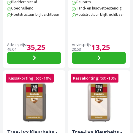
Bladdert niet af
Geurarm
Goed vullend
Hand- en huidvetbestendig
Houtstructuur blijft zichtbaar
Houtstructuur blijft zichtbaar
Adviesprijs:
35,
25
Adviesprijs:
13,
25
49,
04
20,
53
Kassakorting: tot -10%
Kassakorting: tot -10%
Trae-Lyx Kleurbeits -
Trae-Lyx Kleurbeits -