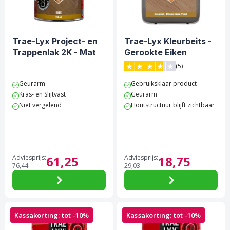
Trae-Lyx Project- en
Trae-Lyx Kleurbeits -
Trappenlak 2K - Mat
Gerookte Eiken
(5)
3.8 van 5 sterren score op 
Geurarm
Gebruiksklaar product
Kras- en Slijtvast
Geurarm
Niet vergelend
Houtstructuur blijft zichtbaar
Adviesprijs:
61,
25
Adviesprijs:
18,
75
76,
44
29,
03
Kassakorting: tot -10%
Kassakorting: tot -10%