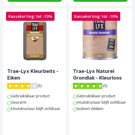
Kassakorting: tot -10%
Kassakorting: tot -10%
Trae-Lyx Kleurbeits -
Trae-Lyx Naturel
Eiken
Grondlak - Kleurloos
(5)
(5)
3.8 van 5 sterren score op Trustpilot
4.8 van 5 sterren score op 
Gebruiksklaar product
Gebruiksklaar product
Geurarm
Houtstructuur blijft zichtbaar
Houtstructuur blijft zichtbaar
Isoleert vlekken