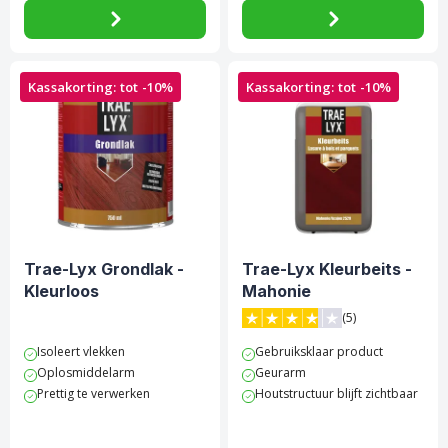
Kassakorting: tot -10%
Kassakorting: tot -10%
Trae-Lyx Grondlak -
Trae-Lyx Kleurbeits -
Kleurloos
Mahonie
(5)
3.8 van 5 sterren score op 
Isoleert vlekken
Gebruiksklaar product
Oplosmiddelarm
Geurarm
Prettig te verwerken
Houtstructuur blijft zichtbaar