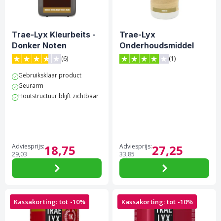
Trae-Lyx Kleurbeits -
Trae-Lyx
Donker Noten
Onderhoudsmiddel
Naturel - 1 Liter
(6)
(1)
3.7 van 5 sterren score op Trustpilot
4 van 5 sterren score op Tr
Gebruiksklaar product
Geurarm
Houtstructuur blijft zichtbaar
Adviesprijs:
18,
75
Adviesprijs:
27,
25
29,
03
33,
85
Kassakorting: tot -10%
Kassakorting: tot -10%