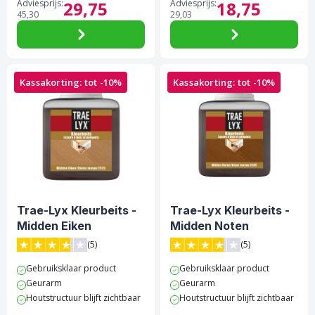
Adviesprijs:
29,
75
Adviesprijs:
18,
75
45,
30
29,
03
Kassakorting: tot -10%
Kassakorting: tot -10%
Trae-Lyx Kleurbeits -
Trae-Lyx Kleurbeits -
Midden Eiken
Midden Noten
(5)
(5)
3.8 van 5 sterren score op Trustpilot
3.8 van 5 sterren score op 
Gebruiksklaar product
Gebruiksklaar product
Geurarm
Geurarm
Houtstructuur blijft zichtbaar
Houtstructuur blijft zichtbaar