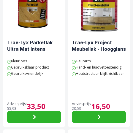
Trae-Lyx Parketlak
Trae-Lyx Project
Ultra Mat Intens
Meubellak - Hoogglans
Kleurloos
Geurarm
Gebruiksklaar product
Hand- en huidvetbestendig
Gebruiksvriendelijk
Houtstructuur blijft zichtbaar
Adviesprijs:
33,
50
Adviesprijs:
16,
50
55,
93
20,
53