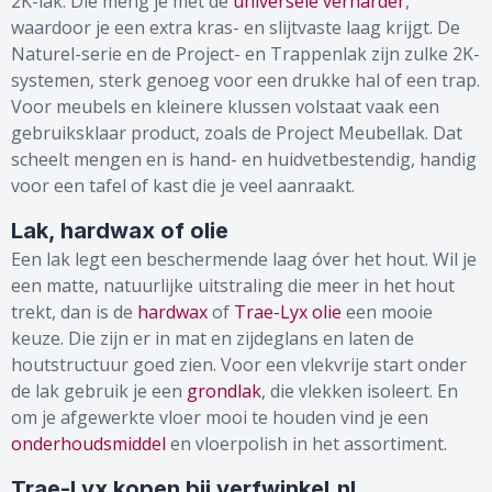
2K-lak. Die meng je met de
universele verharder
,
waardoor je een extra kras- en slijtvaste laag krijgt. De
Naturel-serie en de Project- en Trappenlak zijn zulke 2K-
systemen, sterk genoeg voor een drukke hal of een trap.
Voor meubels en kleinere klussen volstaat vaak een
gebruiksklaar product, zoals de Project Meubellak. Dat
scheelt mengen en is hand- en huidvetbestendig, handig
voor een tafel of kast die je veel aanraakt.
Lak, hardwax of olie
Een lak legt een beschermende laag óver het hout. Wil je
een matte, natuurlijke uitstraling die meer in het hout
trekt, dan is de
hardwax
of
Trae-Lyx olie
een mooie
keuze. Die zijn er in mat en zijdeglans en laten de
houtstructuur goed zien. Voor een vlekvrije start onder
de lak gebruik je een
grondlak
, die vlekken isoleert. En
om je afgewerkte vloer mooi te houden vind je een
onderhoudsmiddel
en vloerpolish in het assortiment.
Trae-Lyx kopen bij verfwinkel.nl