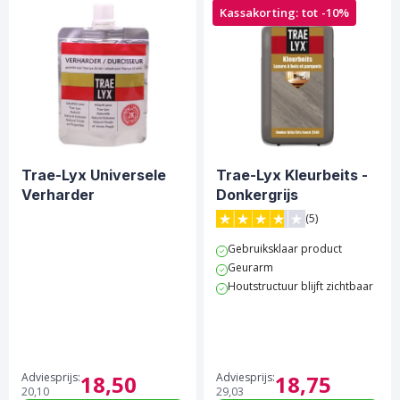
Kassakorting: tot -10%
Trae-Lyx Universele
Trae-Lyx Kleurbeits -
Verharder
Donkergrijs
(5)
3.8 van 5 sterren score op 
Gebruiksklaar product
Geurarm
Houtstructuur blijft zichtbaar
Adviesprijs:
18,
50
Adviesprijs:
18,
75
20,
10
29,
03