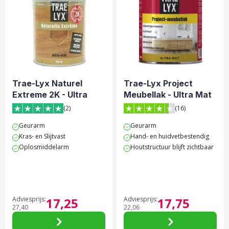
Trae-Lyx Naturel
Trae-Lyx Project
Extreme 2K - Ultra
Meubellak - Ultra Mat
Mat
(2)
(16)
5 van 5 sterren score op Trustpilot
4.4 van 5 sterren score op 
Geurarm
Geurarm
Kras- en Slijtvast
Hand- en huidvetbestendig
Oplosmiddelarm
Houtstructuur blijft zichtbaar
Adviesprijs:
17,
25
Adviesprijs:
17,
75
27,
40
22,
06