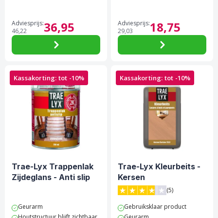
Adviesprijs:
36,
95
Adviesprijs:
18,
75
46,
22
29,
03
Kassakorting: tot -10%
Kassakorting: tot -10%
Trae-Lyx Trappenlak
Trae-Lyx Kleurbeits -
Zijdeglans - Anti slip
Kersen
(5)
3.8 van 5 sterren score op 
Geurarm
Gebruiksklaar product
Houtstructuur blijft zichtbaar
Geurarm