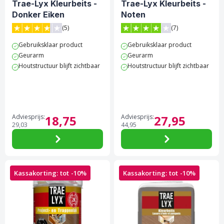
Trae-Lyx Kleurbeits -
Trae-Lyx Kleurbeits -
Donker Eiken
Noten
(5)
(7)
3.8 van 5 sterren score op Trustpilot
4 van 5 sterren score op Tr
Gebruiksklaar product
Gebruiksklaar product
Geurarm
Geurarm
Houtstructuur blijft zichtbaar
Houtstructuur blijft zichtbaar
Adviesprijs:
18,
75
Adviesprijs:
27,
95
29,
03
44,
95
Kassakorting: tot -10%
Kassakorting: tot -10%