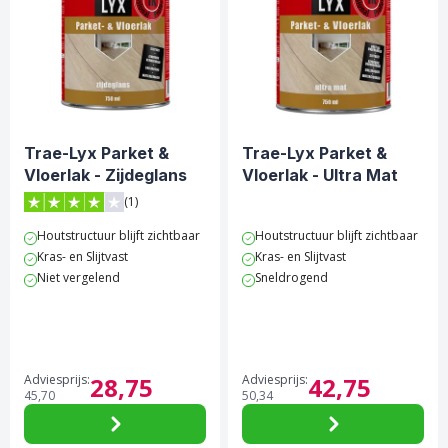
Trae-Lyx Parket &
Trae-Lyx Parket &
Vloerlak - Zijdeglans
Vloerlak - Ultra Mat
(1)
4 van 5 sterren score op Trustpilot
Houtstructuur blijft zichtbaar
Houtstructuur blijft zichtbaar
Kras- en Slijtvast
Kras- en Slijtvast
Niet vergelend
Sneldrogend
Adviesprijs:
28,
75
Adviesprijs:
42,
75
45,
70
50,
34