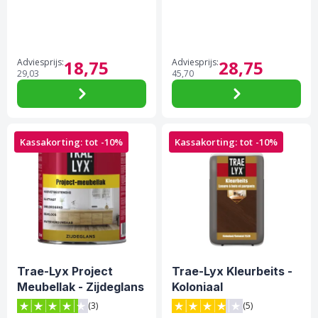
Adviesprijs:
18,
75
Adviesprijs:
28,
75
29,
03
45,
70
Kassakorting: tot -10%
Kassakorting: tot -10%
Trae-Lyx Project
Trae-Lyx Kleurbeits -
Meubellak - Zijdeglans
Koloniaal
(3)
(5)