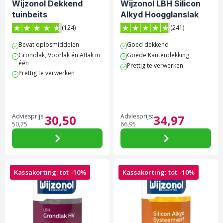
Wijzonol Dekkend
Wijzonol LBH Silicon
tuinbeits
Alkyd Hoogglanslak
(124)
(241)
4.7 van 5 sterren score op Trustpilot
4.8 van 5 sterren score op 
Bevat oplosmiddelen
Goed dekkend
Grondlak, Voorlak én Aflak in
Goede Kantendekking
één
Prettig te verwerken
Prettig te verwerken
Adviesprijs:
30,
50
Adviesprijs:
34,
97
50,
75
66,
95
Kassakorting: tot -10%
Kassakorting: tot -10%