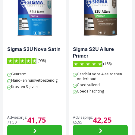
Sigma S2U Nova Satin
Sigma S2U Allure
Primer
(998)
(166)
4.7 van 5 sterren score op Trustpilot
4.8 van 5 sterren score op 
Geurarm
Geschikt voor 4-seizoenen
onderhoud
Hand- en huidvetbestendig
Goed vullend
Kras- en Slijtvast
Goede hechting
Adviesprijs:
41,
75
Adviesprijs:
42,
25
71,
50
65,
95