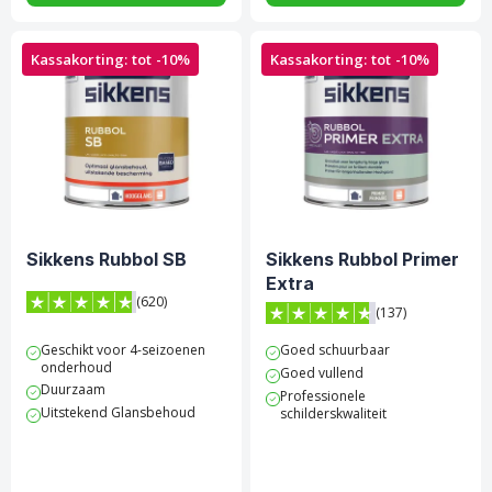
Kassakorting: tot -10%
Kassakorting: tot -10%
Sikkens Rubbol SB
Sikkens Rubbol Primer
Extra
(620)
(137)
4.8 van 5 sterren score op Trustpilot
4.7 van 5 sterren score op 
Geschikt voor 4-seizoenen
Goed schuurbaar
onderhoud
Goed vullend
Duurzaam
Professionele
Uitstekend Glansbehoud
schilderskwaliteit