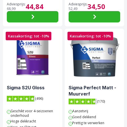
Adviesprijs:
44,
84
Adviesprijs:
34,
50
68,
99
52,
49
Kassakorting: tot -10%
Kassakorting: tot -10%
Sigma S2U Gloss
Sigma Perfect Matt -
Muurverf
(496)
(170)
4.8 van 5 sterren score op Trustpilot
4.7 van 5 sterren score op 
Geschikt voor 4-seizoenen
Aanzetvrij
onderhoud
Goed dekkend
Hoge dekkracht
Prettig te verwerken