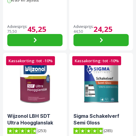
Kras- en Slijtvast
Adviesprijs:
45,
25
Adviesprijs:
24,
25
75,
50
44,
50
Kassakorting: tot -10%
Kassakorting: tot -10%
Wijzonol LBH SDT
Sigma Schakelverf
Ultra Hoogglanslak
Semi Gloss
(253)
(285)