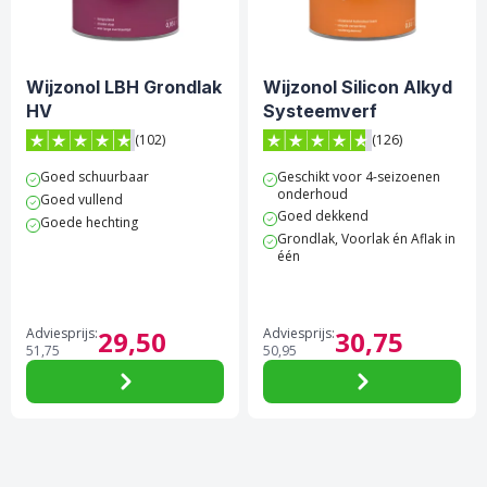
Wijzonol LBH Grondlak
Wijzonol Silicon Alkyd
HV
Systeemverf
(102)
(126)
4.8 van 5 sterren score op Trustpilot
4.7 van 5 sterren score op 
Goed schuurbaar
Geschikt voor 4-seizoenen
onderhoud
Goed vullend
Goed dekkend
Goede hechting
Grondlak, Voorlak én Aflak in
één
Adviesprijs:
29,
50
Adviesprijs:
30,
75
51,
75
50,
95