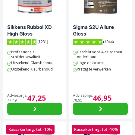
Schakel- & Systeemverf
Gereedschappen
Betonverf & Vloercoating
Afdekken
Sikkens Rubbol XD
Sigma S2U Allure
Metaalverf
Beschermen
High Gloss
Gloss
Voorstrijkmiddel
Ontvetten & Reinigen
(1231)
(1044)
4.7 van 5 sterren score op Trustpilot
4.8 van 5 sterren score op 
Professionele
Geschikt voor 4-seizoenen
Spuitbussen
Glasweefsel & Lijm
schilderskwaliteit
onderhoud
Uitstekend Glansbehoud
Hoge dekkracht
Kleuren
Kleurenwaaiers & Kleurtesters
Uitstekend Kleurbehoud
Prettig te verwerken
Outlet
Overige Producten
Hobby & creatief
Adviesprijs:
47,
25
Adviesprijs:
46,
95
77,
49
78,
95
Kassakorting: tot -10%
Kassakorting: tot -10%