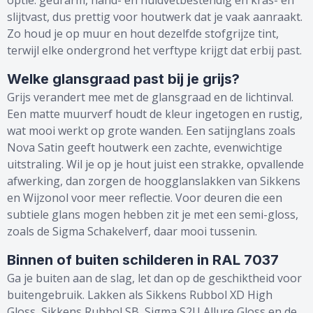
optie: geurarm, hand- en huidvetbestendig en kras- en
slijtvast, dus prettig voor houtwerk dat je vaak aanraakt.
Zo houd je op muur en hout dezelfde stofgrijze tint,
terwijl elke ondergrond het verftype krijgt dat erbij past.
Welke glansgraad past bij je grijs?
Grijs verandert mee met de glansgraad en de lichtinval.
Een matte muurverf houdt de kleur ingetogen en rustig,
wat mooi werkt op grote wanden. Een satijnglans zoals
Nova Satin geeft houtwerk een zachte, evenwichtige
uitstraling. Wil je op je hout juist een strakke, opvallende
afwerking, dan zorgen de hoogglanslakken van Sikkens
en Wijzonol voor meer reflectie. Voor deuren die een
subtiele glans mogen hebben zit je met een semi-gloss,
zoals de Sigma Schakelverf, daar mooi tussenin.
Binnen of buiten schilderen in RAL 7037
Ga je buiten aan de slag, let dan op de geschiktheid voor
buitengebruik. Lakken als Sikkens Rubbol XD High
Gloss, Sikkens Rubbol SB, Sigma S2U Allure Gloss en de