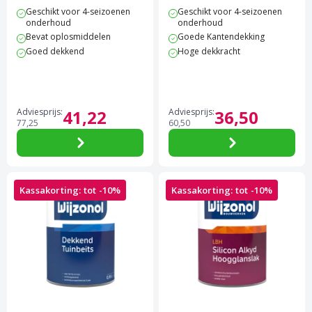
4.7 van 5 sterren score op Trustpilot
4.8 van 5 sterren score op 
Geschikt voor 4-seizoenen
Geschikt voor 4-seizoenen
onderhoud
onderhoud
Bevat oplosmiddelen
Goede Kantendekking
Goed dekkend
Hoge dekkracht
Adviesprijs:
41,
22
Adviesprijs:
36,
50
77,
25
60,
50
Kassakorting: tot -10%
Kassakorting: tot -10%