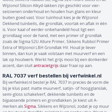
Wijzonol Silicon Alkyd-lakken zijn geschikt voor vier-
seizoenen onderhoud en houden hun glans en kleur
buiten goed vast. Voor tuinhout kies je de Wijzonol
Dekkend tuinbeits, die grondlak, voorlak en aflak in één
is. Voor kaal of eerder onbehandeld hout ligt een
grondlaag voor de hand, met een primer of grondlak
zoals de Sigma S2U Allure Primer, Sikkens Rubbol Primer
Extra of Wijzonol LBH Grondlak HV. Houd je liever
binnen, dan kun je vaak volstaan met muurverf en een
lak op houtwerk. Werkt het grijs mooi bij een donkerder
accent, dan sluit
antracietgrijs
daar fraai op aan.
RAL 7037 verf bestellen bij verfwinkel.nl
Bij verfwinkel.nl bestel je RAL 7037 in precies de vorm die
bij je klus past: matte muurverf, satijn- of hoogglanslak,
semi-gloss schakelverf, dekkende tuinbeits en de
bijpassende primers en grondlakken. Je kiest uit A-
merken als
Sigma
, Sikkens en Wijzonol, zodat je op muur