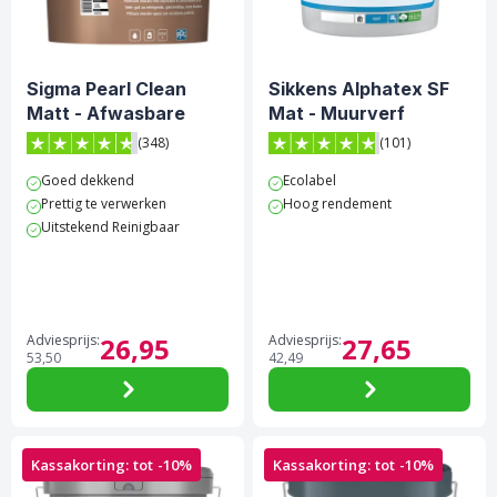
Sigma Pearl Clean
Sikkens Alphatex SF
Matt - Afwasbare
Mat - Muurverf
muurverf
(348)
(101)
4.7 van 5 sterren score op Trustpilot
4.8 van 5 sterren score op 
Goed dekkend
Ecolabel
Prettig te verwerken
Hoog rendement
Uitstekend Reinigbaar
Adviesprijs:
26,
95
Adviesprijs:
27,
65
53,
50
42,
49
Kassakorting: tot -10%
Kassakorting: tot -10%