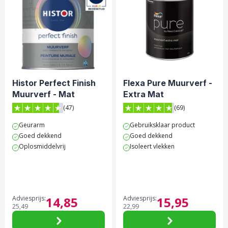
Histor Perfect Finish
Flexa Pure Muurverf -
Muurverf - Mat
Extra Mat
(47)
(69)
4.6 van 5 sterren score op Trustpilot
4.8 van 5 sterren score op 
Geurarm
Gebruiksklaar product
Goed dekkend
Goed dekkend
Oplosmiddelvrij
Isoleert vlekken
Adviesprijs:
14,
85
Adviesprijs:
15,
95
25,
49
22,
99