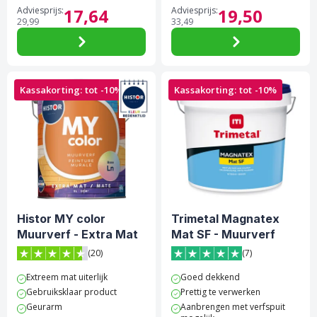
Adviesprijs:
17,
64
Adviesprijs:
19,
50
29,
99
33,
49
Kassakorting: tot -10%
Kassakorting: tot -10%
Histor MY color
Trimetal Magnatex
Muurverf - Extra Mat
Mat SF - Muurverf
(20)
(7)
4.6 van 5 sterren score op Trustpilot
5 van 5 sterren score op Tr
Extreem mat uiterlijk
Goed dekkend
Gebruiksklaar product
Prettig te verwerken
Geurarm
Aanbrengen met verfspuit