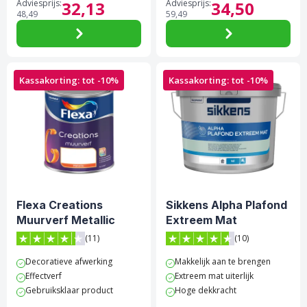
Adviesprijs:
32,
13
Adviesprijs:
34,
50
48,
49
59,
49
Kassakorting: tot -10%
Kassakorting: tot -10%
Flexa Creations
Sikkens Alpha Plafond
Muurverf Metallic
Extreem Mat
(11)
(10)
4.3 van 5 sterren score op Trustpilot
4.6 van 5 sterren score op 
Decoratieve afwerking
Makkelijk aan te brengen
Effectverf
Extreem mat uiterlijk
Gebruiksklaar product
Hoge dekkracht