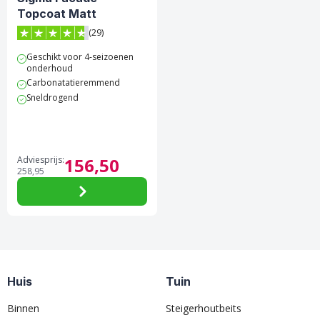
Topcoat Matt
(29)
4.7 van 5 sterren score op Trustpilot
Geschikt voor 4-seizoenen
onderhoud
Carbonatatieremmend
Sneldrogend
Adviesprijs:
156,
50
258,
95
Huis
Tuin
Binnen
Steigerhoutbeits