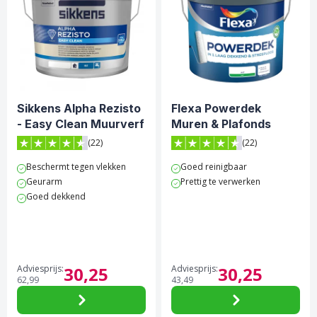
Sikkens Alpha Rezisto
Flexa Powerdek
- Easy Clean Muurverf
Muren & Plafonds
Muurverf - Wit
(22)
(22)
4.6 van 5 sterren score op Trustpilot
4.6 van 5 sterren score op 
Beschermt tegen vlekken
Goed reinigbaar
Geurarm
Prettig te verwerken
Goed dekkend
Adviesprijs:
30,
25
Adviesprijs:
30,
25
62,
99
43,
49