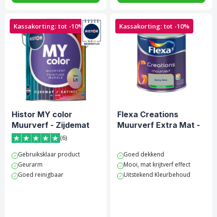
Kassakorting: tot -10%
Kassakorting: tot -10%
Histor MY color
Flexa Creations
Muurverf - Zijdemat
Muurverf Extra Mat -
Early Dew
(6)
5 van 5 sterren score op Trustpilot
Gebruiksklaar product
Goed dekkend
Geurarm
Mooi, mat krijtverf effect
Goed reinigbaar
Uitstekend Kleurbehoud