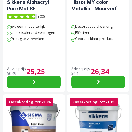
Sikkens Alphacryl
Histor MY color
Pure Mat SF
Metallic - Muurverf
(300)
4.8 van 5 sterren score op Trustpilot
Extreem mat uiterlijk
Decoratieve afwerking
Uniek isolerend vermogen
Effectverf
Prettig te verwerken
Gebruiksklaar product
Adviesprijs:
25,
25
Adviesprijs:
26,
34
50,
49
56,
49
Kassakorting: tot -10%
Kassakorting: tot -10%