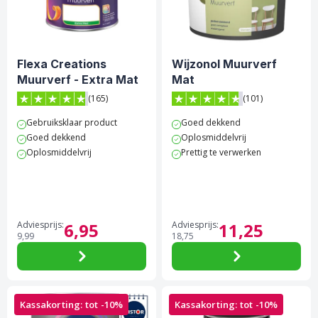
Schakel- & Systeemverf
Gereedschappen
Betonverf & Vloercoating
Afdekken
Flexa Creations
Wijzonol Muurverf
Metaalverf
Beschermen
Muurverf - Extra Mat
Mat
Voorstrijkmiddel
Ontvetten & Reinigen
(165)
(101)
4.8 van 5 sterren score op Trustpilot
4.7 van 5 sterren score op 
Gebruiksklaar product
Goed dekkend
Spuitbussen
Glasweefsel & Lijm
Goed dekkend
Oplosmiddelvrij
Oplosmiddelvrij
Prettig te verwerken
Kleuren
Kleurenwaaiers & Kleurtesters
Outlet
Overige Producten
Hobby & creatief
Adviesprijs:
6,
95
Adviesprijs:
11,
25
9,
99
18,
75
Kassakorting: tot -10%
Kassakorting: tot -10%