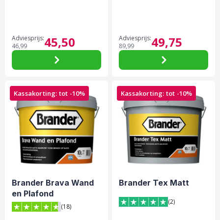
Adviesprijs:
45,
50
Adviesprijs:
49,
75
46,
99
89,
99
Kassakorting: tot -10%
Kassakorting: tot -10%
Brander Brava Wand
Brander Tex Matt
en Plafond
(2)
(18)
5 van 5 sterren score op Tr
4.7 van 5 sterren score op Trustpilot