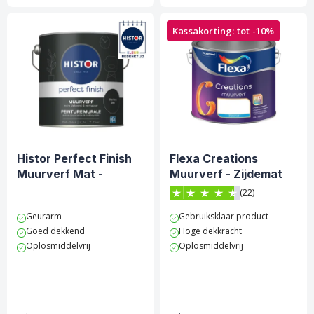
Kassakorting: tot -10%
Histor Perfect Finish
Flexa Creations
Muurverf Mat -
Muurverf - Zijdemat
Starless Sky
(22)
4.6 van 5 sterren score op 
Geurarm
Gebruiksklaar product
Goed dekkend
Hoge dekkracht
Oplosmiddelvrij
Oplosmiddelvrij