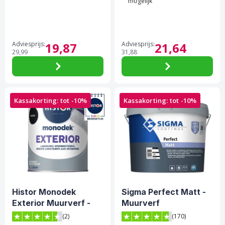
mogelijk
Adviesprijs:
19,
87
Adviesprijs:
21,
64
29,
99
31,
88
Kassakorting: tot -10%
Kassakorting: tot -10%
Histor Monodek
Sigma Perfect Matt -
Exterior Muurverf -
Muurverf
Black
(2)
(170)