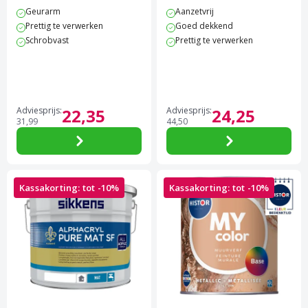
4.5 van 5 sterren score op Trustpilot
4.7 van 5 sterren score op 
Geurarm
Aanzetvrij
Prettig te verwerken
Goed dekkend
Schrobvast
Prettig te verwerken
Adviesprijs:
22,
35
Adviesprijs:
24,
25
31,
99
44,
50
Kassakorting: tot -10%
Kassakorting: tot -10%