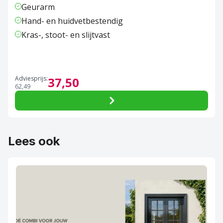
Geurarm
Hand- en huidvetbestendig
Kras-, stoot- en slijtvast
Adviesprijs:
37,
50
62,
49
Lees ook