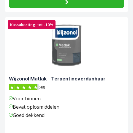
Kassakorting: tot -10%
Wijzonol Matlak - Terpentineverdunbaar
(48)
4.8 van 5 sterren score op Trustpilot
Voor binnen
Bevat oplosmiddelen
Goed dekkend