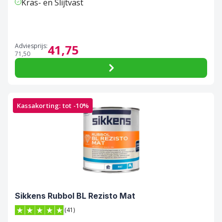
Kras- en Slijtvast
Adviesprijs:
41,
75
71,
50
Kassakorting: tot -10%
Sikkens Rubbol BL Rezisto Mat
(41)
4.9 van 5 sterren score op Trustpilot