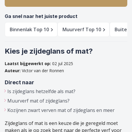
Schakel- & Systeemverf
Gereedschappen
Betonverf & Vloercoating
Afdekken
Ga snel naar het juiste product
Metaalverf
Beschermen
Binnenlak Top 10
Muurverf Top 10
Buitenv
Voorstrijkmiddel
Ontvetten & Reinigen
Kies je zijdeglans of mat?
Spuitbussen
Glasweefsel & Lijm
Laatst bijgewerkt op:
02 jul 2025
Kleuren
Kleurenwaaiers & Kleurtesters
Auteur:
Victor van der Ronnen
Outlet
Overige Producten
Direct naar
Hobby & creatief
Is zijdeglans hetzelfde als mat?
Muurverf mat of zijdeglans?
Kozijnen zwart verven mat of zijdeglans en meer
Zijdeglans of mat is een keuze die je geregeld moet
maken als je op zoek bent naar de perfecte verf voor