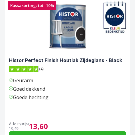
Kassakorting: tot -10%
Histor Perfect Finish Houtlak Zijdeglans - Black
(4)
4.8 van 5 sterren score op Trustpilot
Geurarm
Goed dekkend
Goede hechting
Adviesprijs:
13,
60
19,
49