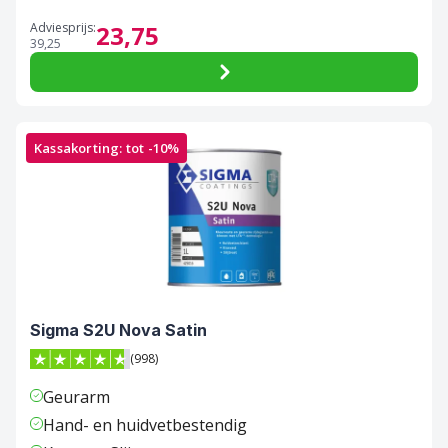
Adviesprijs:
23,
75
39,
25
Kassakorting: tot -10%
Sigma S2U Nova Satin
(998)
4.7 van 5 sterren score op Trustpilot
Geurarm
Hand- en huidvetbestendig