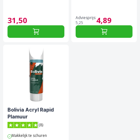
31,
50
Adviesprijs:
4,
89
5,
25
Bolivia Acryl Rapid
Plamuur
(8)
4.8 van 5 sterren score op Trustpilot
Makkelijk te schuren