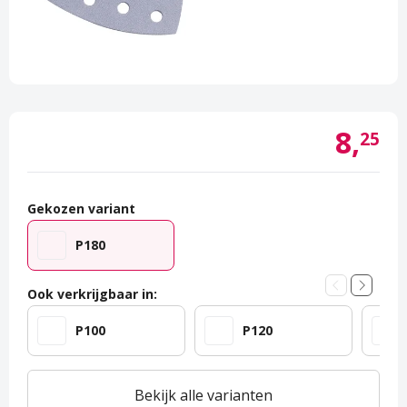
Schakel- & Systeemverf
Gereedschappen
Betonverf & Vloercoating
Afdekken
Metaalverf
Beschermen
Voorstrijkmiddel
Ontvetten & Reinigen
8,
25
Spuitbussen
Glasweefsel & Lijm
Kleuren
Kleurenwaaiers & Kleurtesters
Gekozen variant
Outlet
Overige Producten
P180
Hobby & creatief
Ook verkrijgbaar in:
P100
P120
Bekijk alle varianten