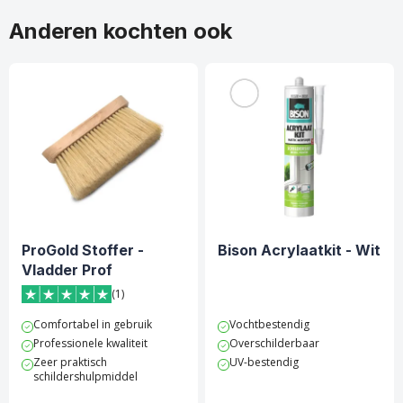
Anderen kochten ook
ProGold Stoffer -
Bison Acrylaatkit - Wit
Vladder Prof
(1)
5 van 5 sterren score op Trustpilot
Comfortabel in gebruik
Vochtbestendig
Professionele kwaliteit
Overschilderbaar
Zeer praktisch
UV-bestendig
schildershulpmiddel