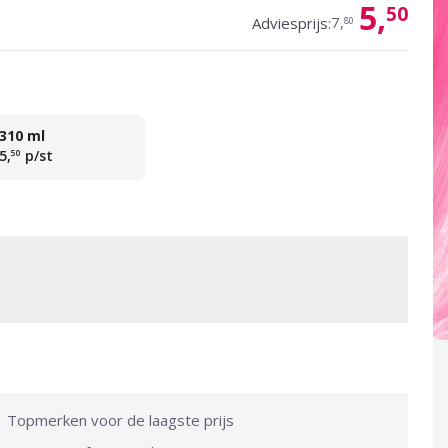
5,
50
7,
Adviesprijs:
80
310 ml
5,
p/st
50
 to cart
Topmerken voor de laagste prijs