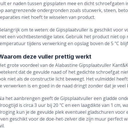
vult er naden tussen gipsplaten mee en dicht schroefgaten 
op aangrenzende ondergronden zoals stucwerk, steen, beton, 
reparaties niet hoeft te wisselen van product.
Belangrijk om te weten: de Gipsplaatvuller is geschikt voor v
met een vochtbestendige latex. Gebruik het product niet op
temperatuur tijdens verwerking en opslag boven de 5 °C blijf
Waarom deze vuller prettig werkt
Het grote voordeel van de Alabastine Gipsplaatvuller Kant&Klaar
betekent dat de gevulde naad of het gedichte schroefgat ni
ook niet als de constructie licht beweegt. Het vulmiddel heef
te verwerken is en goed in de naad dringt zonder dat je veel 
Na het aanbrengen geeft de Gipsplaatvuller een gladde onde
droogtijd is circa 3 uur bij 20 °C en een laagdikte van 1 cm, 
droging kun je de gevulde plek eventueel gladschuren voor e
even geschikt voor de doe-het-zelver die zijn muur perfect wi
il.