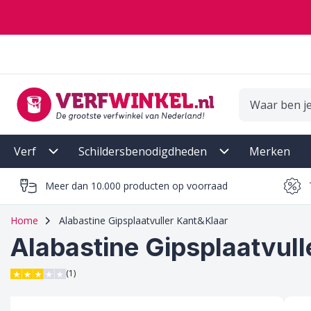
Ga naar de inhoud
Verf
Schildersbenodigdheden
Merken
Meer dan 10.000 producten op voorraad
Home
Alabastine Gipsplaatvuller Kant&Klaar
Alabastine Gipsplaatvul
(1)
3 van 5 sterren score op Trustpilot