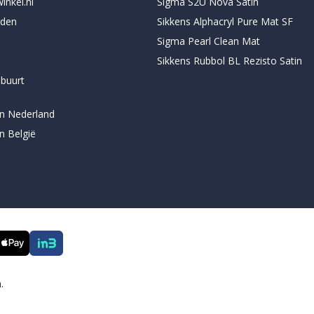
inkel.nl
Sigma S2U Nova Satin
rden
Sikkens Alphacryl Pure Mat SF
Sigma Pearl Clean Mat
Sikkens Rubbol BL Rezisto Satin
 buurt
en Nederland
en België
.