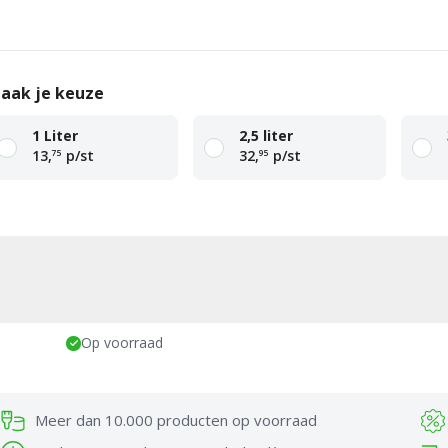
aak je keuze
1 Liter
2,5 liter
13,
p/st
32,
p/st
75
95
antal
Toevoegen aan
Add
winkelwagen
Op voorraad
Meer dan 10.000 producten op voorraad