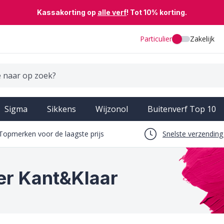
Kassakorting op
alle verf
! Tot 10% korting.
Particulier
Zakelijk
Sigma
Sikkens
Wijzonol
Buitenverf Top 10
Topmerken voor de laagste prijs
Snelste verzendin
ler Kant&Klaar