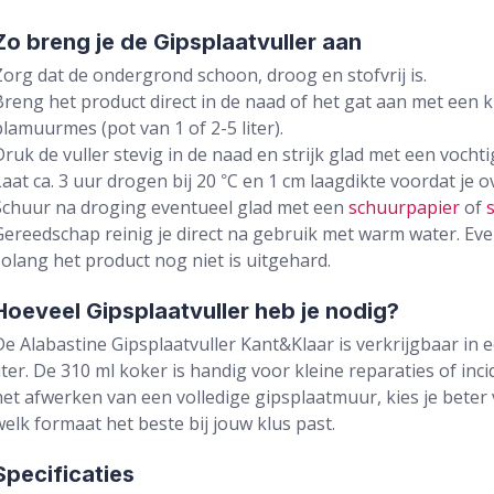
Zo breng je de Gipsplaatvuller aan
Zorg dat de ondergrond schoon, droog en stofvrij is.
Breng het product direct in de naad of het gat aan met een k
plamuurmes (pot van 1 of 2-5 liter).
Druk de vuller stevig in de naad en strijk glad met een voch
Laat ca. 3 uur drogen bij 20 °C en 1 cm laagdikte voordat je o
Schuur na droging eventueel glad met een
schuurpapier
of
Gereedschap reinig je direct na gebruik met warm water. Ev
zolang het product nog niet is uitgehard.
Hoeveel Gipsplaatvuller heb je nodig?
De Alabastine Gipsplaatvuller Kant&Klaar is verkrijgbaar in e
liter. De 310 ml koker is handig voor kleine reparaties of in
het afwerken van een volledige gipsplaatmuur, kies je beter v
welk formaat het beste bij jouw klus past.
Specificaties