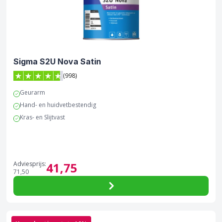
Sigma S2U Nova Satin
(998)
4.7 van 5 sterren score op Trustpilot
Geurarm
Hand- en huidvetbestendig
Kras- en Slijtvast
Adviesprijs:
41,
75
71,
50