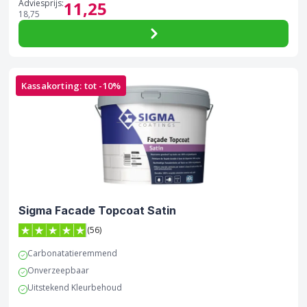
Adviesprijs:
11,
25
18,
75
Kassakorting: tot -10%
Sigma Facade Topcoat Satin
(56)
4.9 van 5 sterren score op Trustpilot
Carbonatatieremmend
Onverzeepbaar
Uitstekend Kleurbehoud