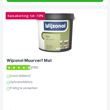
Kassakorting: tot -10%
Wijzonol Muurverf Mat
(101)
4.7 van 5 sterren score op Trustpilot
Goed dekkend
Oplosmiddelvrij
Prettig te verwerken