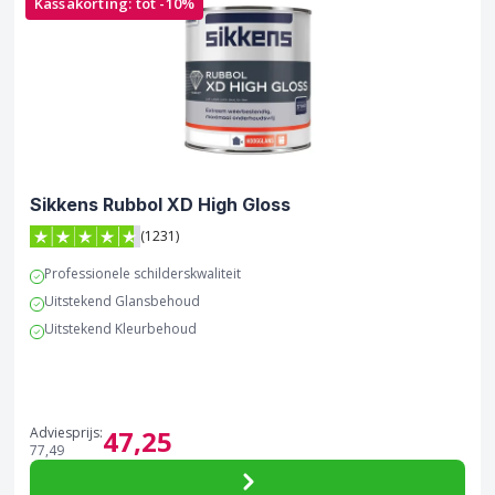
Kassakorting: tot -10%
Sikkens Rubbol XD High Gloss
(1231)
4.7 van 5 sterren score op Trustpilot
Professionele schilderskwaliteit
Uitstekend Glansbehoud
Uitstekend Kleurbehoud
Adviesprijs:
47,
25
77,
49