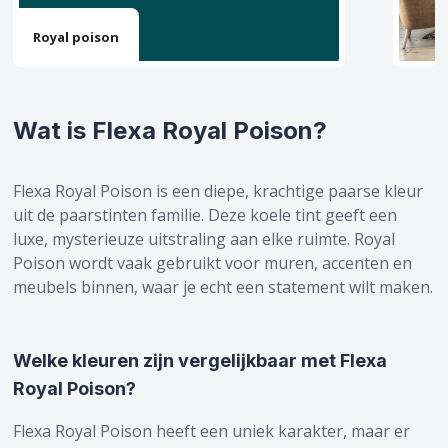
Schakel- & Systeemverf
Gereedschappen
Royal poison
Betonverf & Vloercoating
Afdekken
Metaalverf
Beschermen
Wat is Flexa Royal Poison?
Voorstrijkmiddel
Ontvetten & Reinigen
Spuitbussen
Glasweefsel & Lijm
Flexa Royal Poison is een diepe, krachtige paarse kleur
uit de paarstinten familie. Deze koele tint geeft een
Kleuren
Kleurenwaaiers & Kleurtesters
luxe, mysterieuze uitstraling aan elke ruimte. Royal
Outlet
Overige Producten
Poison wordt vaak gebruikt voor muren, accenten en
meubels binnen, waar je echt een statement wilt maken.
Hobby & creatief
Welke kleuren zijn vergelijkbaar met Flexa
Royal Poison?
Flexa Royal Poison heeft een uniek karakter, maar er