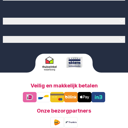
Populaire producten
Verf op kleur
Veilig en makkelijk betalen
Onze bezorgpartners