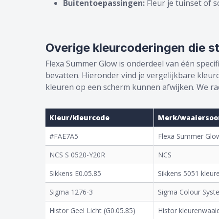
Buitentoepassingen:
Fleur je tuinset of
Overige kleurcoderingen die s
Flexa Summer Glow is onderdeel van één specifi
bevatten. Hieronder vind je vergelijkbare kleu
kleuren op een scherm kunnen afwijken. We raden
Kleur/kleurcode
Merk/waaiersoo
#FAE7A5
Flexa Summer Glow
NCS S 0520-Y20R
NCS
Sikkens E0.05.85
Sikkens 5051 kleur
Sigma 1276-3
Sigma Colour Syst
Histor Geel Licht (G0.05.85)
Histor kleurenwaai