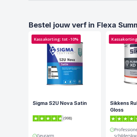
Bestel jouw verf in Flexa Su
Kassakorting: tot -10%
Kassakorting
Sigma S2U Nova Satin
Sikkens Ru
Gloss
(998)
4.7 van 5 sterren score op Trustpilot
4.7 van 5 s
Profession
Geurarm
schilderskwa