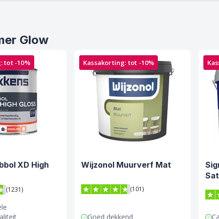
mmer Glow
: tot -10%
Kassakorting: tot -10%
Kas
bbol XD High
Wijzonol Muurverf Mat
Sig
Sat
(101)
(1231)
4.7 van 5 sterren score op Trustpilot
terren score op Trustpilot
4.9
ele
liteit
Goed dekkend
C