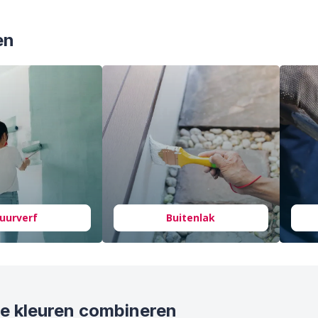
en
uurverf
Buitenlak
e kleuren combineren