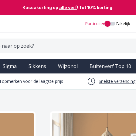
Kassakorting op
alle verf
! Tot 10% korting.
Particulier
Zakelijk
Sigma
Sikkens
Wijzonol
Buitenverf Top 10
Topmerken voor de laagste prijs
Snelste verzendin