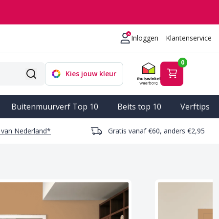
Inloggen
Klantenservice
0
Kies jouw kleur
Bekijk winke
Buitenmuurverf Top 10
Beits top 10
Verftips
g van Nederland*
Gratis vanaf €60, anders €2,95