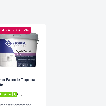
sakorting: tot -10%
ma Facade Topcoat
in
(56)
 van 5 sterren score op Trustpilot
arbonatatieremmend